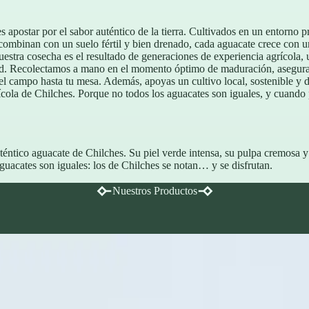
 apostar por el sabor auténtico de la tierra. Cultivados en un entorno pri
 combinan con un suelo fértil y bien drenado, cada aguacate crece con un 
stra cosecha es el resultado de generaciones de experiencia agrícola, 
ad. Recolectamos a mano en el momento óptimo de maduración, asegura
 el campo hasta tu mesa. Además, apoyas un cultivo local, sostenible y 
grícola de Chilches. Porque no todos los aguacates son iguales, y cuando 
éntico aguacate de Chilches. Su piel verde intensa, su pulpa cremosa y 
guacates son iguales: los de Chilches se notan… y se disfrutan.
Nuestros Productos